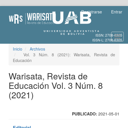
Salto
Registrarse
Entrar
rápido
al
contenido
de
Toggl
la
navig
página
Navegación
Inicio
Archivos
principal
Vol. 3 Núm. 8 (2021): Warisata, Revista de
Contenido
Educación
principal
Barra
Warisata, Revista de
lateral
Educación Vol. 3 Núm. 8
(2021)
PUBLICADO:
2021-05-01
Editorial