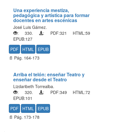
Una experiencia mestiza,
pedagógica y artística para formar
docentes en artes escénicas
José Luis Gámez.
: 330.
: PDF:321 HTML:59
EPUB:127
PDF
HTML
EPUB
📄 Pág. 164-173
Arriba el telón: enseñar Teatro y
enseñar desde el Teatro
Lizdaribeth Torrealba.
: 320.
: PDF:349 HTML:72
EPUB:101
PDF
HTML
EPUB
📄 Pág. 173-178