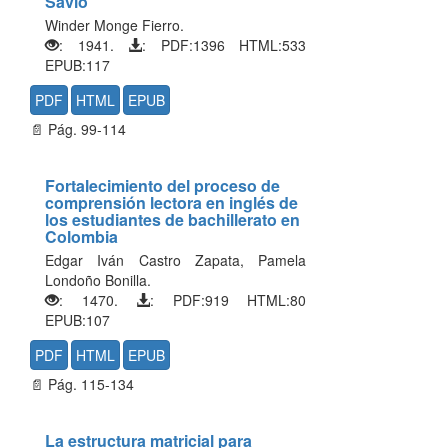
Savio
Winder Monge Fierro.
: 1941.
: PDF:1396 HTML:533
EPUB:117
PDF
HTML
EPUB
📄 Pág. 99-114
Fortalecimiento del proceso de
comprensión lectora en inglés de
los estudiantes de bachillerato en
Colombia
Edgar Iván Castro Zapata, Pamela
Londoño Bonilla.
: 1470.
: PDF:919 HTML:80
EPUB:107
PDF
HTML
EPUB
📄 Pág. 115-134
La estructura matricial para