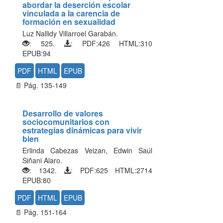
abordar la deserción escolar
vinculada a la carencia de
formación en sexualidad
Luz Nallidy Villarroel Garabán.
: 525.
: PDF:426 HTML:310
EPUB:94
PDF
HTML
EPUB
📄 Pág. 135-149
Desarrollo de valores
sociocomunitarios con
estrategias dinámicas para vivir
bien
Erlinda Cabezas Veizan, Edwin Saúl
Siñani Alaro.
: 1342.
: PDF:625 HTML:2714
EPUB:80
PDF
HTML
EPUB
📄 Pág. 151-164