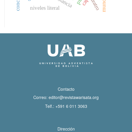
teatro
niveles literal
Contacto
Correo:
editor@revistawarisata.org
Telf.:
+591 6 011 3063
Dirección