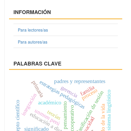
INFORMACIÓN
Para lectores/as
Para autores/as
PALABRAS CLAVE
padres y representantes
estrategias pedagógicas
primaria
familia
gerencia
proceso
planificación de sesión
sistema lingüístico
integración
académico
concepto científico
pensamiento
mundo de la vida
cooperativo
unmsm perú
teorías
educación a distancia
capacidad
significado