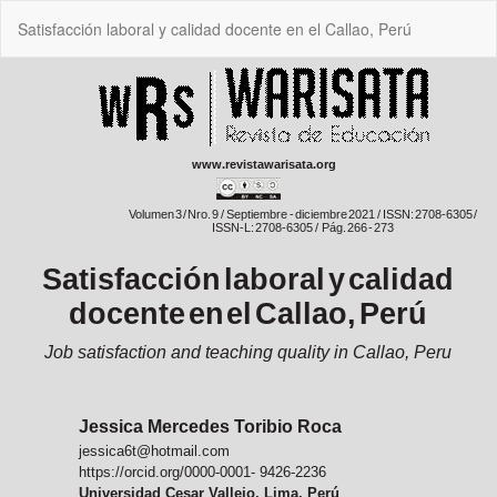
Volver
Satisfacción laboral y calidad docente en el Callao, Perú
a
los
detalles
del
artículo