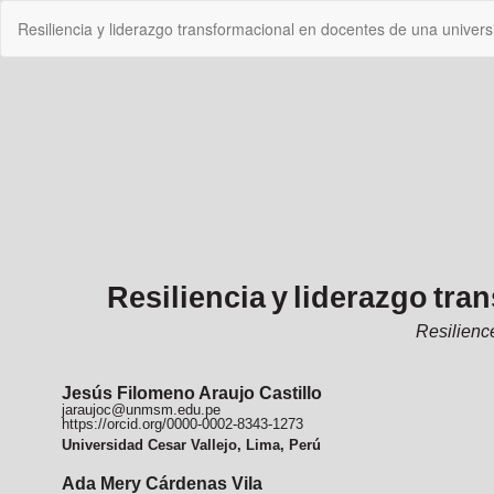
Volver
Resiliencia y liderazgo transformacional en docentes de una univers
a
los
detalles
del
artículo