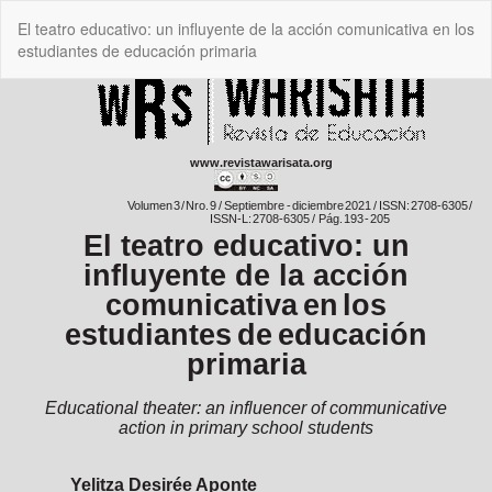
Volver
El teatro educativo: un influyente de la acción comunicativa en los
a
estudiantes de educación primaria
los
detalles
del
artículo