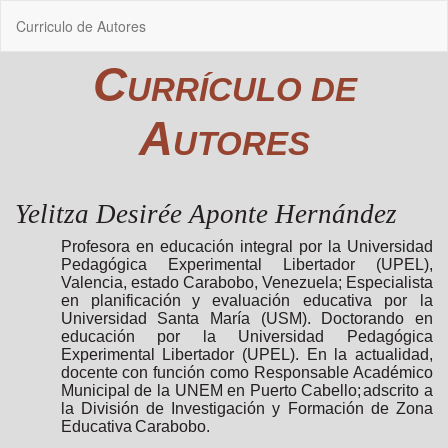
Volver
Curriculo de Autores
a
los
detalles
del
artículo